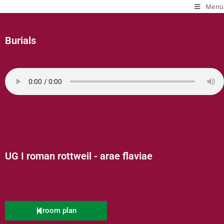
Menü
Burials
UG I roman rottweil - arae flaviae
room plan